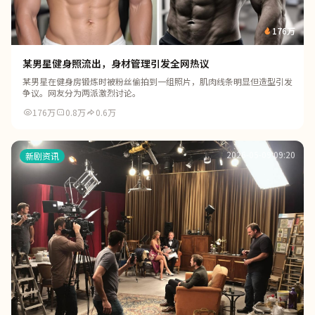
176万
某男星健身照流出，身材管理引发全网热议
某男星在健身房锻炼时被粉丝偷拍到一组照片，肌肉线条明显但造型引发
争议。网友分为两派激烈讨论。
176万
0.8万
0.6万
2026-05-09 09:20
新剧资讯