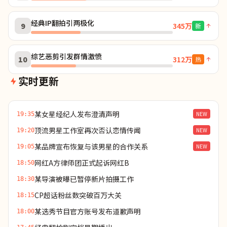
经典IP翻拍引两极化
9
345万
新
综艺恶剪引发群情激愤
10
312万
热
实时更新
某女星经纪人发布澄清声明
NEW
19:35
顶流男星工作室再次否认恋情传闻
NEW
19:20
某品牌宣布恢复与该男星的合作关系
NEW
19:05
网红A方律师团正式起诉网红B
18:50
某导演被曝已暂停新片拍摄工作
18:30
CP超话粉丝数突破百万大关
18:15
某选秀节目官方账号发布道歉声明
18:00