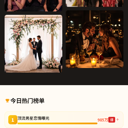
今日热门榜单
顶流男星恋情曝光
1
985万
爆