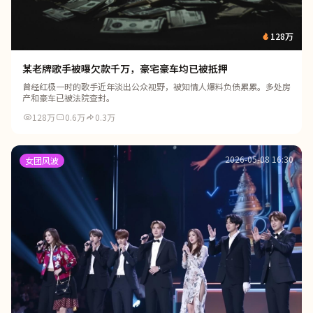
128万
某老牌歌手被曝欠款千万，豪宅豪车均已被抵押
曾经红极一时的歌手近年淡出公众视野，被知情人爆料负债累累。多处房
产和豪车已被法院查封。
128万
0.6万
0.3万
2026-05-08 16:30
女团风波