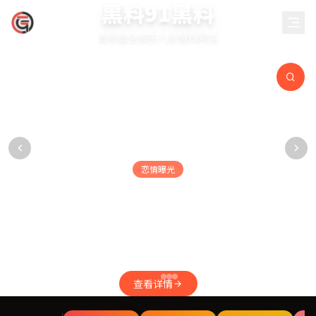
黑料91黑料
黑料91黑料
最新最全娱乐八卦爆料网站
快速分享：
恋情曝光
某顶流男星被曝深夜与神秘女子同返酒店，疑似新恋
情曝光
据知情人士透露，该男星连续三晚出入同一酒店，随行女子疑似圈
内新人演员。粉丝已炸锅，微博话题阅读量突破5亿。
查看详情