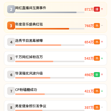
网红直播间互撕事件
2
872万
爆
年度音乐盛典红毯
3
768万
热
选秀节目黑幕被曝
4
654万
热
千万网红掉粉百万
5
543万
热
导演骚扰风波升级
6
498万
新
CP粉磕糖成功
7
421万
热
男星健身照引发争议
8
387万
热