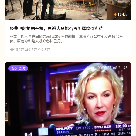
154万
经典IP翻拍剧开机，原班人马能否再创辉煌引期待
承载一代人青春回忆的经典剧集宣布翻拍，主演阵容公布引发两极化评
价。原著粉和路人观众各执己见。
154万
0.7万
0.3万
2026-05-08 21:45
综艺风波