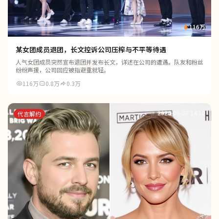
116万
某女团成员退团，长文控诉公司压榨与不平等待遇
人气女团成员突然宣布退团并发布长文，详述在公司的遭遇。队友和粉丝
纷纷声援，公司回应被指避重就轻。
116万
0.8万
0.3万
2026-05-08 14:10
代言解约