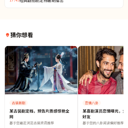
经典翻拍剧定档暑期播出
17:45
猜你想看
古装新剧
恋情八卦
某古装剧定档，预告片质感惊艳全
某喜剧演员恋情曝光，女
网
好友
基于您最近浏览古装资讯推荐
基于您的八卦阅读偏好推荐