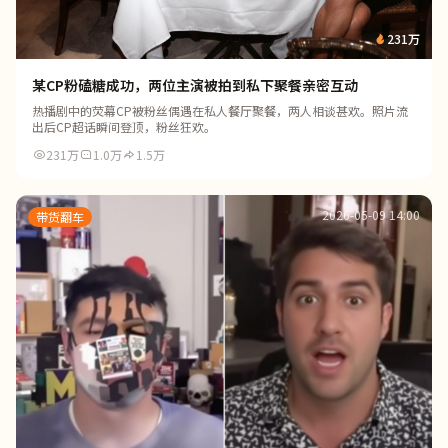
231万
某CP粉磕糖成功，两位主演被拍到私下聚餐亲密互动
热播剧中的荧幕CP被粉丝偶遇在私人餐厅聚餐，两人相谈甚欢。照片流
出后CP超话瞬间登顶，粉丝狂欢。
231万
1.0万
1.5万
2026-05-09 14:00
带货翻车