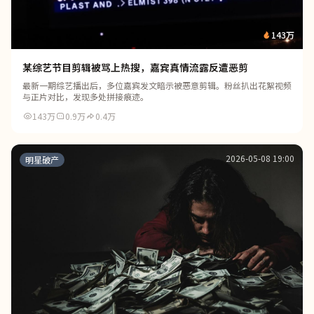
143万
某综艺节目剪辑被骂上热搜，嘉宾真情流露反遭恶剪
最新一期综艺播出后，多位嘉宾发文暗示被恶意剪辑。粉丝扒出花絮视频
与正片对比，发现多处拼接痕迹。
143万
0.9万
0.4万
2026-05-08 19:00
明星破产