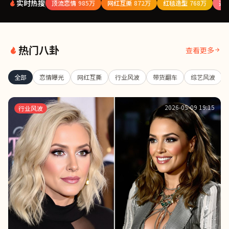
实时热搜
顶流恋情
985万
网红互撕
872万
红毯造型
768万
选
热门八卦
查看更多
全部
恋情曝光
网红互撕
行业风波
带货翻车
综艺风波
2026-05-09 19:15
行业风波